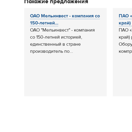
Похожие предложения
ОАО Мельинвест - компания со
ПАО «
150-летней...
край)
ОАО "Мельинвест" - компания
ПАО «
со 150-летней историей,
край)
единственный в стране
Обору
производитель по...
компр