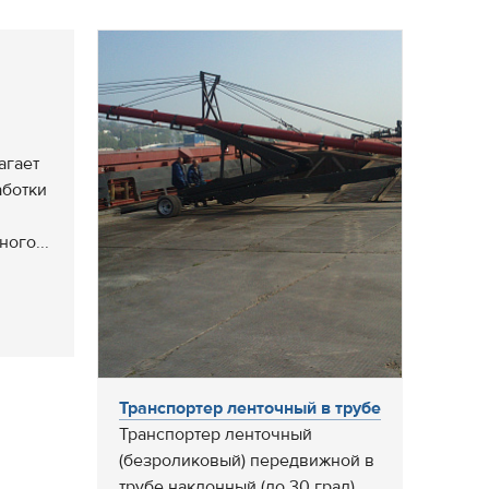
агает
аботки
ого...
Транспортер ленточный в трубе
Транспортер ленточный
(безроликовый) передвижной в
трубе наклонный (до 30 град)