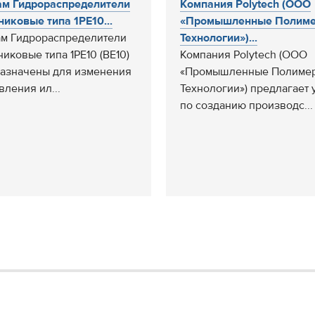
м Гидрораспределители
Компания Polytech (ООО
никовые типа 1РЕ10...
«Промышленные Полим
м Гидрораспределители
Технологии»)...
никовые типа 1РЕ10 (BE10)
Компания Polytech (ООО
азначены для изменения
«Промышленные Полиме
вления ил...
Технологии») предлагает 
по созданию производс...