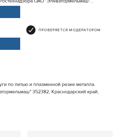
Ростехнадзора.ОАО "Элеватормельмаш"...
ПРОВЕРЯЕТСЯ МОДЕРАТОРОМ
ги по литью и плазменной резке металла.
тормельмаш" 352382, Краснодарский край,