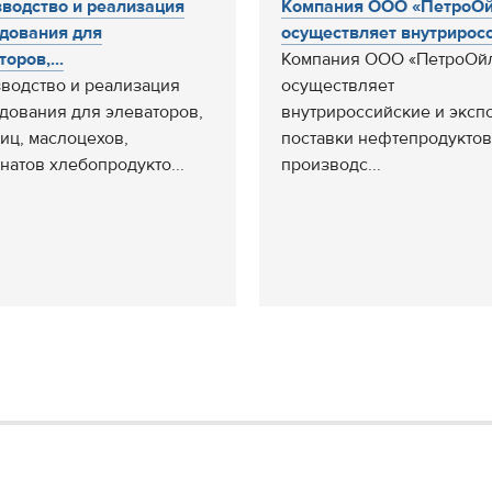
водство и реализация
Компания ООО «ПетроО
дования для
осуществляет внутриросси
оров,...
Компания ООО «ПетроОй
водство и реализация
осуществляет
дования для элеваторов,
внутрироссийские и эксп
иц, маслоцехов,
поставки нефтепродуктов
натов хлебопродукто...
производс...