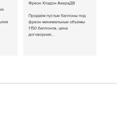
Фреон Хладон АкераДВ
их
Продаём пустые баллоны под
ытия
фреон минимальные объёмы
1.150 баллонов, цена
договорная,...