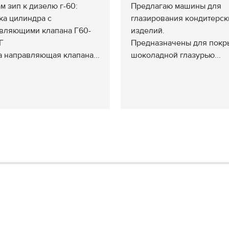
м зип к дизелю г-60:
Предлагаю машины для
а цилиндра с
глазирования кондитерск
вляющими клапана Г60-
изделий.
Г
Предназначены для покр
а направляющая клапана...
шоколадной глазурью...