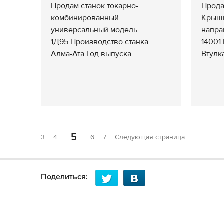
Продам станок токарно-
Прода
комбинированный
Крышк
универсальный модель
напра
1Д95.Производство станка
14001 
Алма-Ата.Год выпуска...
Втулк
5
3
4
6
7
Следующая страница
Поделиться: