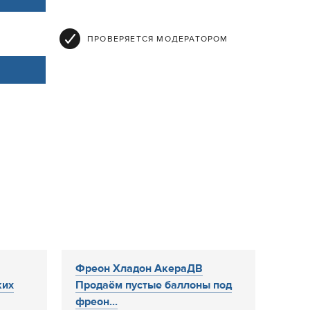
ПРОВЕРЯЕТСЯ МОДЕРАТОРОМ
Фреон Хладон АкераДВ
ких
Продаём пустые баллоны под
фреон...