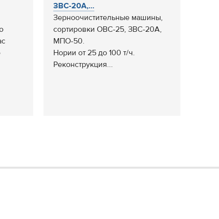
ЗВС-20А,...
Зерноочистительные машины,
ю
сортировки ОВС-25, ЗВС-20А,
ас
МПО-50.
о
Нории от 25 до 100 т/ч.
Реконструкция...