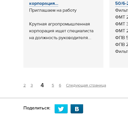
корпорация...
50/6-2
Приглашаем на работу
Фильт
ФМТ 2
Крупная агропромышленная
ФМТ 3
корпорация ищет специалиста
ФМТ 2
на должность руководителя...
ФПВ 5
ФПВ 2
Фильтр
4
2
3
5
6
Следующая страница
Поделиться: