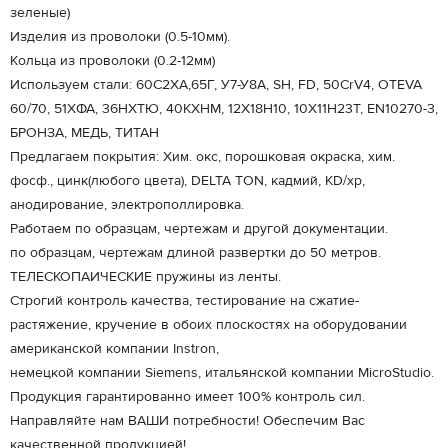
зеленые)
Изделия из проволоки (0.5-10мм).
Кольца из проволоки (0.2-12мм)
Используем стали: 60С2ХА,65Г, У7-У8А, SH, FD, 50CrV4, OTEVA
60/70, 51ХФА, 36НХТЮ, 40КХНМ, 12Х18Н10, 10Х11Н23T, EN10270-3,
БРОНЗА, МЕДЬ, ТИТАН
Предлагаем покрытия: Хим. окс, порошковая окраска, хим.
фосф., цинк(любого цвета), DELTA TON, кадмий, KD/хр,
анодирование, электрополлировка.
Работаем по образцам, чертежам и другой документации.
по образцам, чертежам длиной развертки до 50 метров.
ТЕЛЕСКОПАИЧЕСКИЕ пружины из ленты.
Строгий контроль качества, тестирование на сжатие-
растяжение, кручение в обоих плоскостях на оборудовании
американской компании Instron,
немецкой компании Siemens, итальянской компании MicroStudio.
Продукция гарантированно имеет 100% контроль сил.
Направляйте нам ВАШИ потребности! Обеспечим Вас
качественной продукцией!