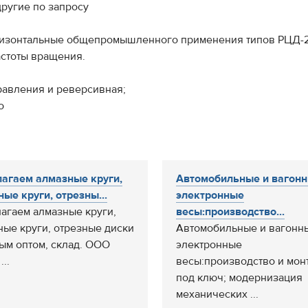
 другие по запросу
ризонтальные общепромышленного применения типов РЦД-2
стоты вращения.
равления и реверсивная;
о
агаем алмазные круги,
Автомобильные и вагон
ные круги, отрезны...
электронные
агаем алмазные круги,
весы:производство...
ные круги, отрезные диски
Автомобильные и вагонн
ым оптом, склад. ООО
электронные
...
весы:производство и мон
под ключ; модернизация
механических ...