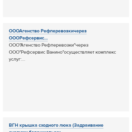
ОООАгенство Рефперевозкичерез
ОООРефсервис...
ООО"Агенство Рефперевозки"через
ООО"Рефсервис Ванино"осуществляет комплекс
услуг:...
ВГН крышка сходного люка (Задраивание