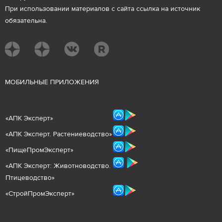
При использовании материалов с сайта ссылка на источник
обязательна.
М
ОБИЛЬНЫЕ ПРИЛОЖЕНИЯ
«
АПК Эксперт
»
«
АПК Эксперт. Растениеводст
во
»
«ПищеПромЭксперт»
«
А
ПК Эксперт: Животнов
одство.
Птицеводство»
«СтройПромЭксперт»