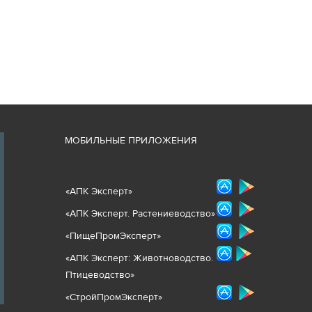
М
ОБИЛЬНЫЕ ПРИЛОЖЕНИЯ
«
АПК Эксперт
»
«
АПК Эксперт. Растениеводст
во
»
«ПищеПромЭксперт»
«
А
ПК Эксперт: Животнов
одство.
Птицеводство»
«СтройПромЭксперт»