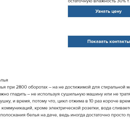
остаточную влажность 30% т.е
Узнать цену
Показать контакты
елья
я при 2800 оборотах – на не достижимой для стиральной м
можно гладить – не используя сушильную машину или не трат
ушку, и время, потому что, цикл отжима в 10 раз короче вр
х коммуникаций, кроме электрической розетки, вода сливает
олоскания белья на даче, ведь иногда достаточно просто пр