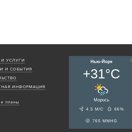
 И УСЛУГИ
Нью-Йорк
+31°C
И И СОБЫТИЯ
ЛЬСТВО
ТНАЯ ИНФОРМАЦИЯ
Морось
е планы
4.5 М/С
66%
765
MMHG