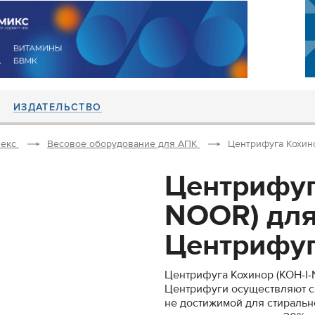
ИЗДАТЕЛЬСТВО
екс
Весовое оборудование для АПК
Центрифуга Кохино
Центрифуг
NOOR) для
Центрифуги
Центрифуга Кохинор (KOH-I-
Центрифуги осуществляют ск
не достижимой для стиральн