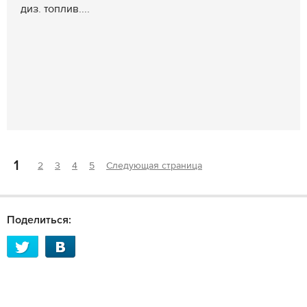
диз. топлив....
1
2
3
4
5
Следующая страница
Поделиться: