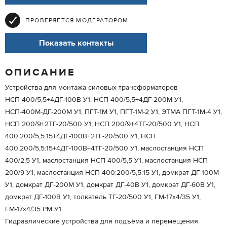
ПРОВЕРЯЕТСЯ МОДЕРАТОРОМ
Показать контакты
ОПИСАНИЕ
Устройства для монтажа силовых трансформаторов
НСП 400/5,5+4ДГ-100В У1, НСП 400/5,5+4ДГ-200М У1,
НСП-400М-ДГ-200М У1, ПГТ-1М У1, ПГТ-1М-2 У1, ЭТМА ПГТ-1М-4 У1,
НСП 200/9+2ТГ-20/500 У1, НСП 200/9+4ТГ-20/500 У1, НСП
400:200/5,5:15+4ДГ-100В+2ТГ-20/500 У1, НСП
400:200/5,5:15+4ДГ-100В+4ТГ-20/500 У1, маслостанция НСП
400/2,5 У1, маслостанция НСП 400/5,5 У1, маслостанция НСП
200/9 У1, маслостанция НСП 400:200/5,5:15 У1, домкрат ДГ-100М
У1, домкрат ДГ-200М У1, домкрат ДГ-40В У1, домкрат ДГ-60В У1,
домкрат ДГ-100В У1, толкатель ТГ-20/500 У1, ГМ-17х4/35 У1,
ГМ-17х4/35 РМ У1
Гидравлические устройства для подъёма и перемещения