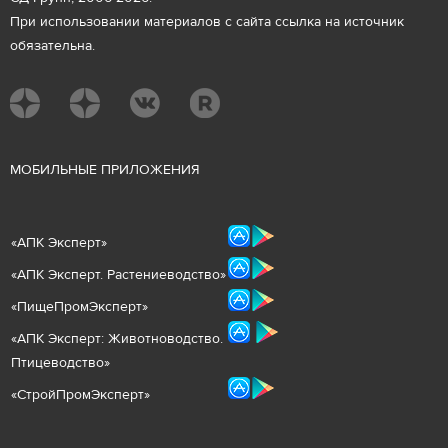
При использовании материалов с сайта ссылка на источник
обязательна.
М
ОБИЛЬНЫЕ ПРИЛОЖЕНИЯ
«
АПК Эксперт
»
«
АПК Эксперт. Растениеводст
во
»
«ПищеПромЭксперт»
«
А
ПК Эксперт: Животнов
одство.
Птицеводство»
«СтройПромЭксперт»