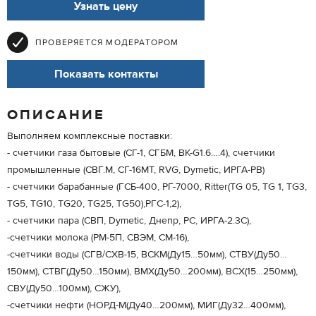
Узнать цену
ПРОВЕРЯЕТСЯ МОДЕРАТОРОМ
Показать контакты
ОПИСАНИЕ
Выполняем комплексные поставки:
- счетчики газа бытовые (СГ-1, СГБМ, ВК-G1.6….4), счетчики
промышленные (СВГ.М, СГ-16МТ, RVG, Dymetic, ИРГА-РВ)
- счетчики барабанные (ГСБ-400, РГ-7000, Ritter(TG 05, TG 1, TG3,
TG5, TG10, TG20, TG25, TG50),РГС-1,2),
- счетчики пара (СВП, Dymetic, Днепр, РС, ИРГА-2.3С),
-счетчики молока (РМ-5П, СВЭМ, СМ-16),
-счетчики воды (СГВ/СХВ-15, ВСКМ(Ду15…50мм), СТВУ(Ду50…
150мм), СТВГ(Ду50…150мм), ВМХ(Ду50…200мм), ВСХ(15…250мм),
СВУ(Ду50…100мм), СЖУ),
-счетчики нефти (НОРД-М(Ду40…200мм), МИГ(Ду32…400мм),