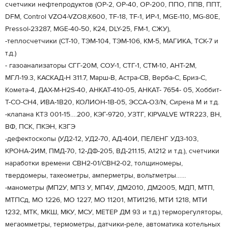
счетчики нефтепродуктов (ОР-2, ОР-40, ОР-200, ППО, ППВ, ППТ,
DFM, Control VZO4-VZO8,К600, TF-18, TF-1, ИР-1, MGE-110, MG-80E,
Pressol-23287, MGE-40-50, К24, DLY-25, FM-1, СЖУ),
-теплосчетчики (СТ-10, ТЭМ-104, ТЭМ-106, КМ-5, МАГИКА, ТСК-7 и
т.д.)
- газоанализаторы CГГ-20М, СОУ-1, СТГ-1, СТМ-10, АНТ-2М,
МГЛ-19.3, КАСКАД-Н 311.7, Марш-В, Астра-СВ, Верба-С, Бриз-С,
Комета-4, ДАХ-М-H2S-40, АНКАТ-410-05, АНКАТ- 7654- 05, Хоббит-
Т-CO-CH4, ИВА-1В20, КОЛИОН-1В-05, ЭССА-О3/N, Сирена М и т.д.
-клапана КТЗ 001-15….200, КЭГ-9720, УЗТГ, KIPVALVE WTR223, ВН,
ВФ, ПСК, ПКЭН, КЗГЭ
-дефектоскопы (УД2-12, УД2-70, АД-40И, ПЕЛЕНГ УД3-103,
КРОНА-2ИМ, ПМД-70, 12-ДФ-205, ВД-211.15, А1212 и т.д.), счетчики
наработки времени СВН2-01/СВН2-02, толщиномеры,
твердомеры, тахеометры, амперметры, вольтметры……
-манометры (МП2У, МП3 У, МП4У, ДМ2010, ДМ2005, МДП, МТП,
МТПСд, МО 1226, МО 1227, МО 11201, МТИ1216, МТИ 1218, МТИ
1232, МТК, МКШ, МКУ, МСУ, МЕТЕР ДМ 93 и т.д.) терморегуляторы,
мегаомметры, термометры, датчики-реле, автоматика котельных