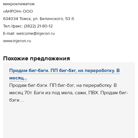
микроклиматом.
«АНРОН» ООО
634034 Томск, ул. Белинского, 53 б.
Тел./факс: (3822) 21-80-12
E-mail: welcome@injeron.ru
www.injeron.ru
Похожие предложения
Продам биг-бэги. ПП биг-бэг, на переработку. В
месяц...
Продам биг-бэги. ПП биг-бэг, на переработку. В
месяц 70т. Бэги из под мела, сажи, ПВХ. Продам биг-
бэги....