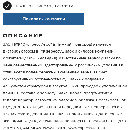
ПРОВЕРЯЕТСЯ МОДЕРАТОРОМ
Показать контакты
ОПИСАНИЕ
ЗАО ПКФ "Экспресс Агро" (г.Нижний Новгород) является
дистрибьютором в РФ зерносушилок и силосов компании
Arskametally OY (Финляндия). Качественные зерносушилки по
цене отечественных, адаптированны к российским условиям и
отличаются более бережным сушением зерна, за счет
конструктивных особенностей сушильных модулей с
чешуйчатой структурой и треугольными проходами увеличенной
длины. В составе к зерносушилке- нория, предочиститель,
теплогенератор, автоматика, влагомер, обвязка. Вместимость от
10,5 до 70 м3. Стационарные и передвижные. Непрерывного и
циклического действия. Полная автоматизация. Долговечные
экономичные(КПД >90%)теплогенераторы с горелкой Oilon. (831)
291-50-50, 414-54-45. www.arska.ru, www.expressagro.ru