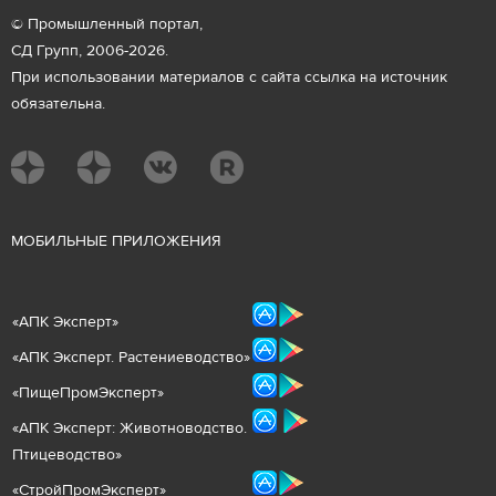
© Промышленный портал,
СД Групп, 2006-2026.
При использовании материалов с сайта ссылка на источник
обязательна.
М
ОБИЛЬНЫЕ ПРИЛОЖЕНИЯ
«
АПК Эксперт
»
«
АПК Эксперт. Растениеводст
во
»
«ПищеПромЭксперт»
«
А
ПК Эксперт: Животнов
одство.
Птицеводство»
«СтройПромЭксперт»