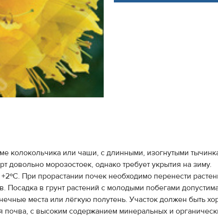
рме колокольчика или чаши, с длинными, изогнутыми тычинк
т довольно морозостоек, однако требует укрытия на зиму.
- +2ºС. При прорастании почек необходимо перенести раст
. Посадка в грунт растений с молодыми побегами допустим
ечные места или лёгкую полутень. Участок должен быть хо
лая почва, с высоким содержанием минеральных и органическ