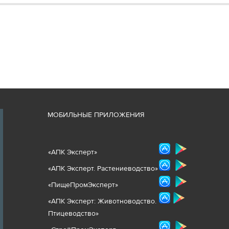
М
ОБИЛЬНЫЕ ПРИЛОЖЕНИЯ
«
АПК Эксперт
»
«
АПК Эксперт. Растениеводст
во
»
«ПищеПромЭксперт»
«
А
ПК Эксперт: Животнов
одство.
Птицеводство»