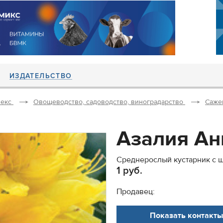
ИЗДАТЕЛЬСТВО
екс
Овощеводство, садоводство, виноградарство
Саже
Азалия Ан
Среднерослый кустарник с 
1 руб.
Продавец:
Показать контакты