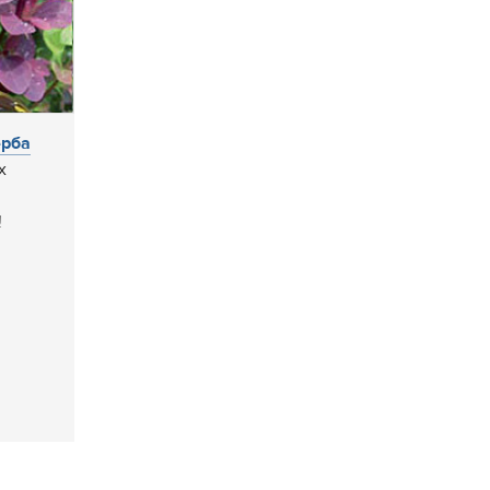
ерба
х
!