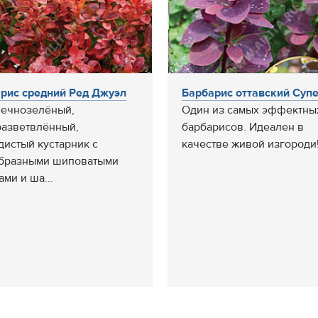
рис средний Ред Джуэл
Барбарис оттавский Суп
ечнозелёный,
Один из самых эффектны
разветвлённый,
барбарисов. Идеален в
дистый кустарник с
качестве живой изгороди
бразными шиповатыми
ми и ша...