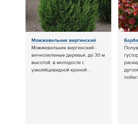
Можжевельник виргинский
Барба
Можжевельник виргинский -
Полув
вечнозеленые деревья, до 30 м
густо
высотой, в молодости с
раски
узкояйцевидной кроной...
дугоо
побега