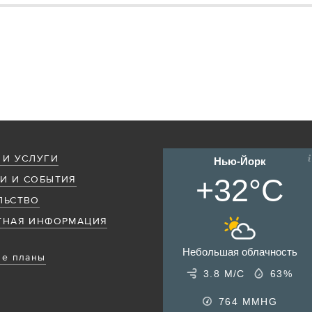
 И УСЛУГИ
Нью-Йорк
+32°C
И И СОБЫТИЯ
ЛЬСТВО
ТНАЯ ИНФОРМАЦИЯ
Небольшая облачность
е планы
3.8 М/С
63%
764
MMHG