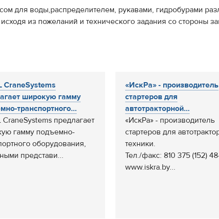
сом для воды,распределителем, рукавами, гидробурами разл
 исходя из пожеланий и технического задания со стороны з
 CraneSystems
«ИскРа» - производитель
агает широкую гамму
стартеров для
мно-транспортного...
автотракторной...
 CraneSystems предлагает
«ИскРа» - производитель
ую гамму подъемно-
стартеров для автотракто
портного оборудования,
техники.
ными представи...
Тел./факс: 810 375 (152) 4
www.iskra.by...