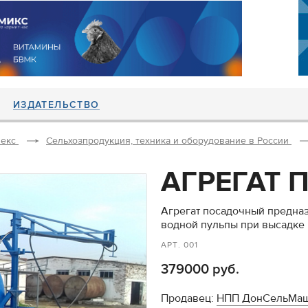
ИЗДАТЕЛЬСТВО
екс
Сельхозпродукция, техника и оборудование в России
АГРЕГАТ
Агрегат посадочный предназ
водной пульпы при высадке
АРТ. 001
379000 руб.
Продавец:
НПП ДонСельМа