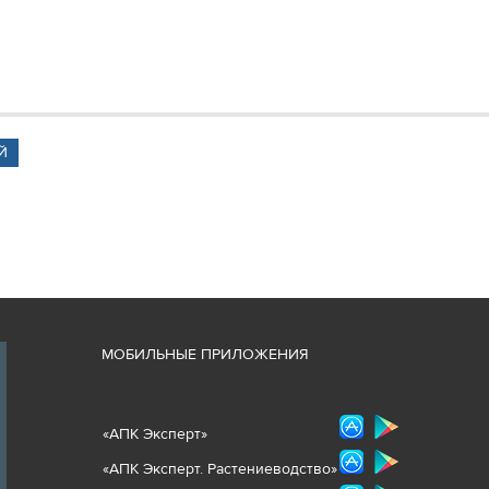
Й
М
ОБИЛЬНЫЕ ПРИЛОЖЕНИЯ
«
АПК Эксперт
»
«
АПК Эксперт. Растениеводст
во
»