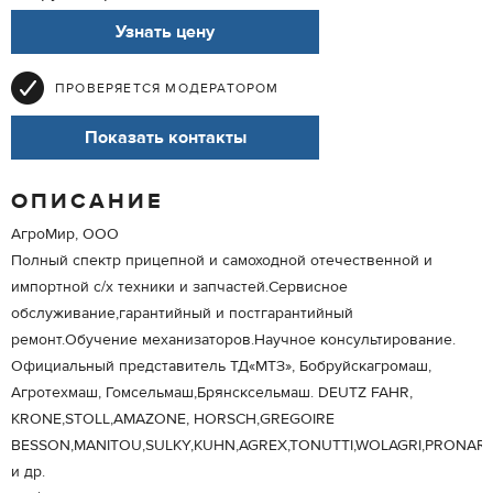
Узнать цену
ПРОВЕРЯЕТСЯ МОДЕРАТОРОМ
Показать контакты
ОПИСАНИЕ
АгроМир, ООО
Полный спектр прицепной и самоходной отечественной и
импортной с/х техники и запчастей.Сервисное
обслуживание,гарантийный и постгарантийный
ремонт.Обучение механизаторов.Научное консультирование.
Официальный представитель ТД«МТЗ», Бобруйскагромаш,
Агротехмаш, Гомсельмаш,Брянсксельмаш. DEUTZ FAHR,
KRONE,STOLL,AMAZONE, HORSCH,GREGOIRE
BESSON,MANITOU,SULKY,KUHN,AGREX,TONUTTI,WOLAGRI,PRONAR
и др.