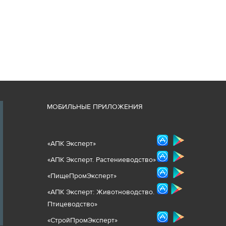
М
ОБИЛЬНЫЕ ПРИЛОЖЕНИЯ
«
АПК Эксперт
»
«
АПК Эксперт. Растениеводст
во
»
«ПищеПромЭксперт»
«
А
ПК Эксперт: Животнов
одство.
Птицеводство»
«СтройПромЭксперт»