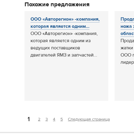
Похожие предложения
ООО «Авторегион» -компания,
Прода
которая является одним...
ножа 
ООО «Авторегион» -компания,
област
которая является одним из
Прода
ведущих поставщиков
жатки
двигателей ЯМЗ и запчастей...
ООО п
лидеро
1
2
3
4
5
Следующая страница