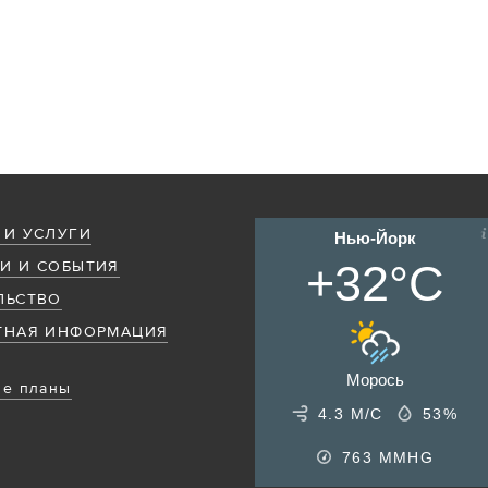
 И УСЛУГИ
Нью-Йорк
+32°C
И И СОБЫТИЯ
ЛЬСТВО
ТНАЯ ИНФОРМАЦИЯ
Морось
е планы
4.3 М/С
53%
763
MMHG