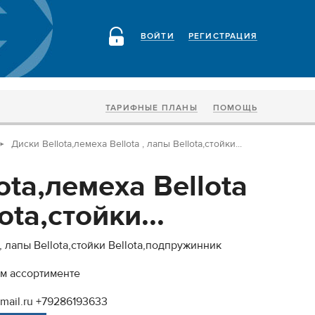
ВОЙТИ
РЕГИСТРАЦИЯ
ТАРИФНЫЕ ПЛАНЫ
ПОМОЩЬ
Диски Bellota,лемеха Bellota , лапы Bellota,стойки...
ota,лемеха Bellota
ota,стойки...
 , лапы Bellota,стойки Bellota,подпружинник
м ассортименте
mail.ru +79286193633