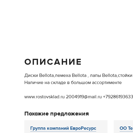
ОПИСАНИЕ
Диски Bellota,лемеха Bellota , лапы Bellota,стойк
Наличие на складе в большом ассортименте
www.rostovsklad.ru 2004919@mail.ru +7928619363
Похожие предложения
Группа компаний ЕвроРесурс
ОО Те