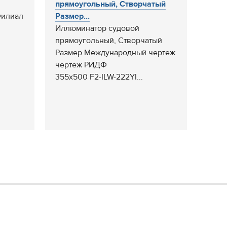
прямоугольный, Створчатый
Филиал
Размер...
Иллюминатор судовой
0
прямоугольный, Створчатый
Размер Международный чертеж
чертеж РИДФ
355х500 F2-ILW-222YI...