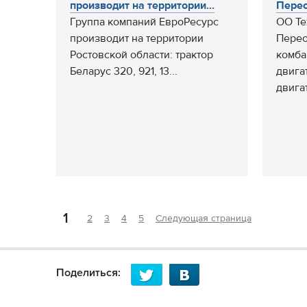
производит на территории...
Перео
Группа компаний ЕвроРесурс
ОО Те
производит на территории
Перео
Ростовской области: трактор
комба
Беларус 320, 921, 13...
двига
двигат
1
2
3
4
5
Следующая страница
Поделиться: