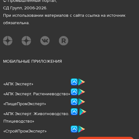
© Промышленный портал,
СД Групп, 2006-2026.
При использовании материалов с сайта ссылка на источник
обязательна.
М
ОБИЛЬНЫЕ ПРИЛОЖЕНИЯ
«
АПК Эксперт
»
«
АПК Эксперт. Растениеводст
во
»
«ПищеПромЭксперт»
«
А
ПК Эксперт: Животнов
одство.
Птицеводство»
«СтройПромЭксперт»