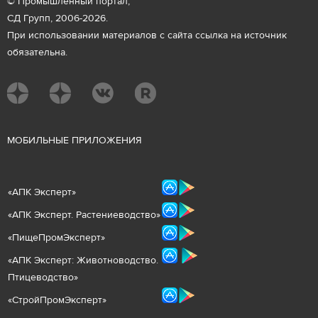
© Промышленный портал,
СД Групп, 2006-2026.
При использовании материалов с сайта ссылка на источник
обязательна.
М
ОБИЛЬНЫЕ ПРИЛОЖЕНИЯ
«
АПК Эксперт
»
«
АПК Эксперт. Растениеводст
во
»
«ПищеПромЭксперт»
«
А
ПК Эксперт: Животнов
одство.
Птицеводство»
«СтройПромЭксперт»