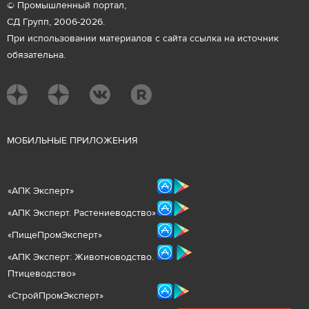
© Промышленный портал,
СД Групп, 2006-2026.
При использовании материалов с сайта ссылка на источник
обязательна.
М
ОБИЛЬНЫЕ ПРИЛОЖЕНИЯ
«
АПК Эксперт
»
«
АПК Эксперт. Растениеводст
во
»
«ПищеПромЭксперт»
«
А
ПК Эксперт: Животнов
одство.
Птицеводство»
«СтройПромЭксперт»