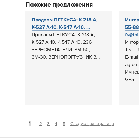
Похожие предложения
Продаем ПЕТКУСА: К-218 А,
Интер
К-527 А-10, К-547 А-10, ...
55-88 
Продаем ПЕТКУСА: К-218 А,
fs@int
К-527 А-10, К-547 А-10, 236;
Интер
ЗЕРНОМЕТАТЕЛИ: ЗМ-60,
Тел.: 
ЗМ-30; ЗЕРНОПОГРУЗЧИК З...
E-mail
agro.r
Импор
GPS...
1
2
3
4
5
Следующая страница