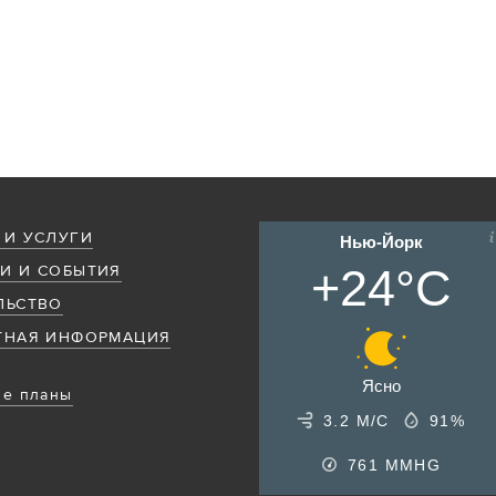
 И УСЛУГИ
Нью-Йорк
+24°C
И И СОБЫТИЯ
ЛЬСТВО
ТНАЯ ИНФОРМАЦИЯ
Ясно
е планы
3.2 М/С
91%
761
MMHG