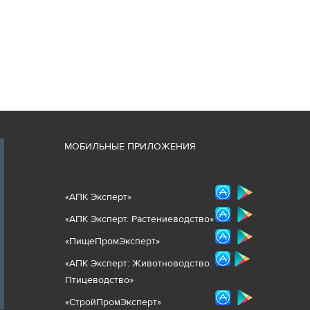
М
ОБИЛЬНЫЕ ПРИЛОЖЕНИЯ
«
АПК Эксперт
»
«
АПК Эксперт. Растениеводст
во
»
«ПищеПромЭксперт»
«
А
ПК Эксперт: Животнов
одство.
Птицеводство»
«СтройПромЭксперт»