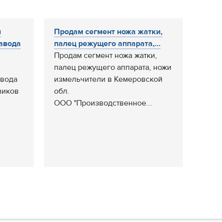
я
Продам сегмент ножа жатки,
авода
палец режущего аппарата,...
Продам сегмент ножа жатки,
палец режущего аппарата, ножи
авода
измельчители в Кемеровской
ников
обл.
ООО "Производственное...