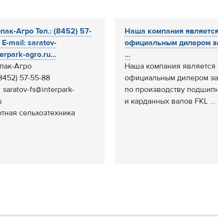
пак-Агро Тел.: (8452) 57-
Наша компания являетс
E-mail: saratov-
официальным дилером з
erpark-agro.ru...
...
пак-Агро
Наша компания является
(8452) 57-55-88
официальным дилером з
: saratov-fs@interpark-
по производству подшип
u
и карданных валов FKL ...
тная сельхозтехника