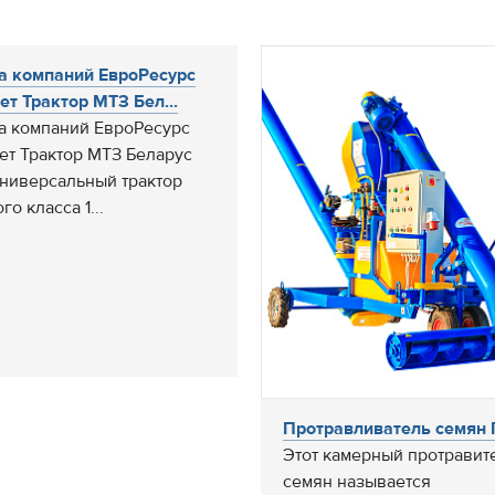
а компаний ЕвроРесурс
ет Трактор МТЗ Бел...
а компаний ЕвроРесурс
ет Трактор МТЗ Беларус
 Универсальный трактор
го класса 1...
Протравливатель семян
Этот камерный протравит
семян называется