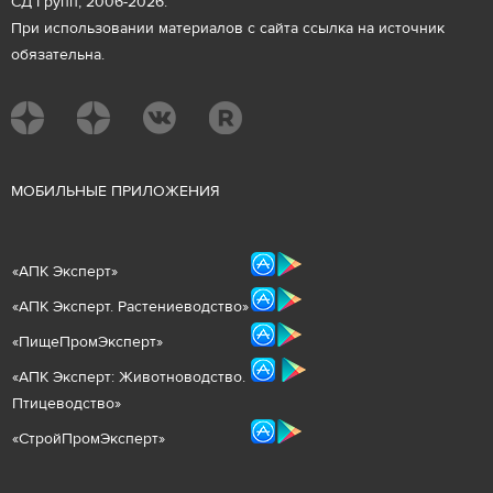
СД Групп, 2006-2026.
При использовании материалов с сайта ссылка на источник
обязательна.
М
ОБИЛЬНЫЕ ПРИЛОЖЕНИЯ
«
АПК Эксперт
»
«
АПК Эксперт. Растениеводст
во
»
«ПищеПромЭксперт»
«
А
ПК Эксперт: Животнов
одство.
Птицеводство»
«СтройПромЭксперт»