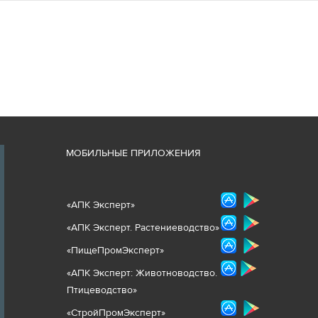
М
ОБИЛЬНЫЕ ПРИЛОЖЕНИЯ
«
АПК Эксперт
»
«
АПК Эксперт. Растениеводст
во
»
«ПищеПромЭксперт»
«
А
ПК Эксперт: Животнов
одство.
Птицеводство»
«СтройПромЭксперт»