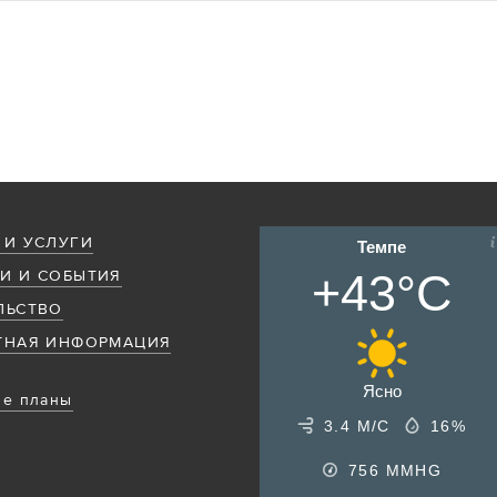
 И УСЛУГИ
Темпе
+43°C
И И СОБЫТИЯ
ЛЬСТВО
ТНАЯ ИНФОРМАЦИЯ
Ясно
е планы
3.4 М/С
16%
756
MMHG