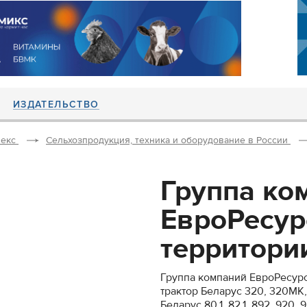
ИЗДАТЕЛЬСТВО
екс
Сельхозпродукция, техника и оборудование в России
Группа ко
ЕвроРесур
территории
Группа компаний ЕвроРесурс
трактор Беларус 320, 320МК
Беларус 80.1, 82.1, 892, 920,