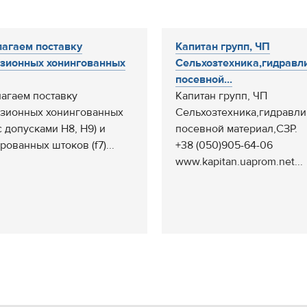
агаем поставку
Капитан групп, ЧП
зионных хонингованных
Сельхозтехника,гидравл
посевной...
агаем поставку
Капитан групп, ЧП
зионных хонингованных
Сельхозтехника,гидравли
с допусками H8, H9) и
посевной материал,СЗР.
рованных штоков (f7)...
+38 (050)905-64-06
www.kapitan.uaprom.net...