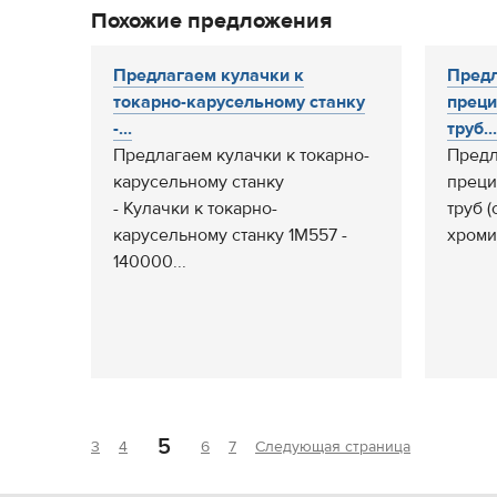
Похожие предложения
Предлагаем кулачки к
Предл
токарно-карусельному станку
преци
-...
труб...
Предлагаем кулачки к токарно-
Предл
карусельному станку
преци
- Кулачки к токарно-
труб (
карусельному станку 1М557 -
хроми
140000...
5
3
4
6
7
Следующая страница