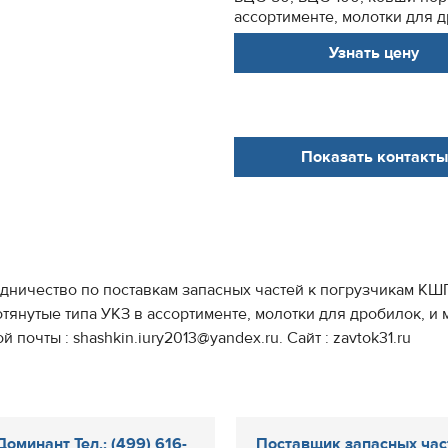
ассортименте, молотки для др
Узнать цену
Показать контакты
ичество по поставкам запасных частей к погрузчикам КШП-
янутые типа УКЗ в ассортименте, молотки для дробилок, и м
 почты : shashkin.iury2013@yandex.ru. Сайт : zavtok31.ru
оминант Тел.: (499) 616-
Поставщик запасных час