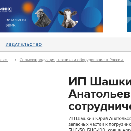
ИЗДАТЕЛЬСТВО
екс
Сельхозпродукция, техника и оборудование в России
ИП Шашки
Анатольев
сотрудниче
ИП Шашкин Юрий Анатольеви
запасных частей к погрузчи
БЦС-50, БЦС-100, ковши нор