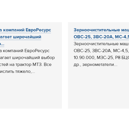
а компаний ЕвроРесурс
Зерноочистительные ма
агает широчайший
ОВС-25, ЗВС-20А, МС-4,5,
..
Зерноочистительные ма
а компаний ЕвроРесурс
ОВС-25, ЗВС-20А, МС-4,5
агает широчайший выбор
10.90.000, МЗС-25, Р8 БЦ
стей на трактор МТЗ. Все
др., зернометатели...
ислить тяжело,...