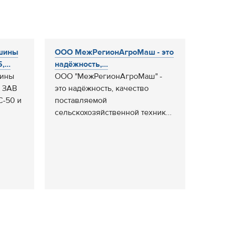
шины
ООО МежРегионАгроМаш - это
...
надёжность,...
шины
ООО "МежРегионАгроМаш" -
, ЗАВ
это надёжность, качество
С-50 и
поставляемой
сельскохозяйственной техник...