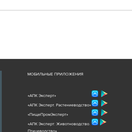
М
ОБИЛЬНЫЕ ПРИЛОЖЕНИЯ
«
АПК Эксперт
»
«
АПК Эксперт. Растениеводст
во
»
«ПищеПромЭксперт»
«
А
ПК Эксперт: Животнов
одство.
Птицеводство»