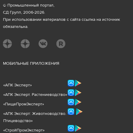
© Промышленный портал,
СД Групп, 2006-2026.
При использовании материалов с сайта ссылка на источник
обязательна.
М
ОБИЛЬНЫЕ ПРИЛОЖЕНИЯ
«
АПК Эксперт
»
«
АПК Эксперт. Растениеводст
во
»
«ПищеПромЭксперт»
«
А
ПК Эксперт: Животнов
одство.
Птицеводство»
«СтройПромЭксперт»