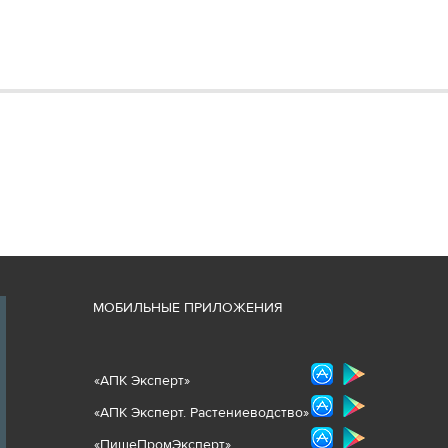
М
ОБИЛЬНЫЕ ПРИЛОЖЕНИЯ
«
АПК Эксперт
»
«
АПК Эксперт. Растениеводст
во
»
«ПищеПромЭксперт»