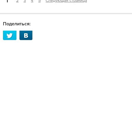
1
2
3
4
5
Следующая страница
Поделиться: