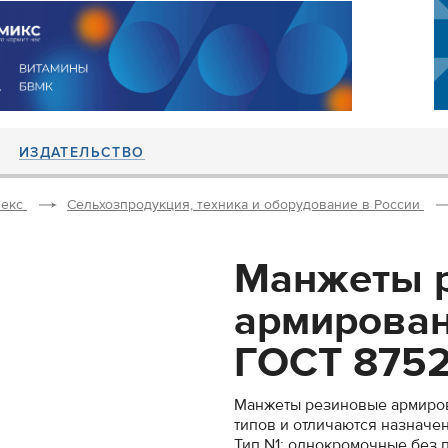
ИЗДАТЕЛЬСТВО
екс
Сельхозпродукция, техника и оборудование в России
Манжеты 
армирован
ГОСТ 8752-
Манжеты резиновые армиров
типов и отличаются назначе
Тип N1: однокромочные без 