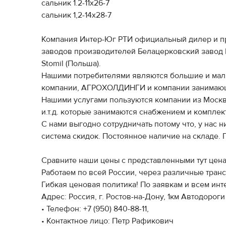
сальник 1.2-11х26-7
сальник 1,2-14х28-7
Компания Интер-Юг РТИ официальный дилер и п
заводов производителей Белацерковский завод 
Stomil (Польша).
Нашими потребителями являются большие и м
компании, АГРОХОЛДИНГИ и компании занимающ
Нашими услугами пользуются компании из Москвы
и.т.д. которые занимаются снабжением и компле
С нами выгодно сотрудничать потому что, у нас
система скидок. Постоянное наличие на складе. 
Сравните наши цены с представленными тут цена
Работаем по всей России, через различные тран
Гибкая ценовая политика! По заявкам и всем ин
Адрес: Россия, г. Ростов-на-Дону, 1км Автодороги
• Телефон: +7 (950) 840-88-11,
• Контактное лицо: Петр Рафикович