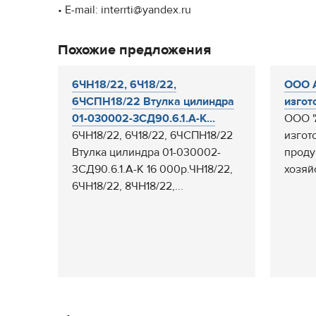
• E-mail: interrti@yandex.ru
Похожие предложения
6ЧН18/22, 6Ч18/22,
ООО 
6ЧСПН18/22 Втулка цилиндра
изгот
01-030002-3СД90.6.1.А-К...
ООО "
6ЧН18/22, 6Ч18/22, 6ЧСПН18/22
изгот
Втулка цилиндра 01-030002-
проду
3СД90.6.1.А-К 16 000р.ЧН18/22,
хозяйс
6ЧН18/22, 8ЧН18/22,...