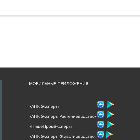
М
ОБИЛЬНЫЕ ПРИЛОЖЕНИЯ
«
АПК Эксперт
»
«
АПК Эксперт. Растениеводст
во
»
«ПищеПромЭксперт»
«
А
ПК Эксперт: Животнов
одство.