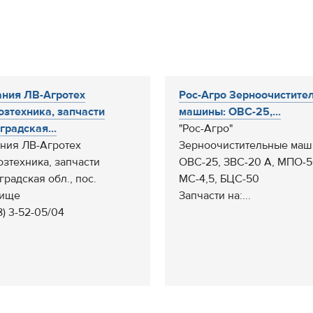
ния ЛВ-Агротех
Рос-Агро Зерноочистите
озтехника, запчасти
машины: ОВС-25,...
градская...
"Рос-Агро"
ния ЛВ-Агротех
Зерноочистительные маш
озтехника, запчасти
ОВС-25, ЗВС-20 А, МПО-5
градская обл., пос.
МС-4,5, БЦС-50
дище
Запчасти на:...
8) 3-52-05/04