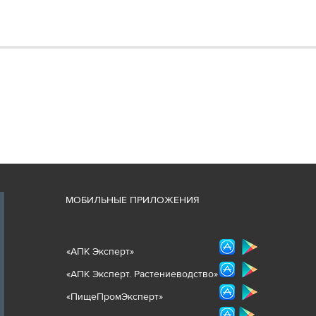
М
ОБИЛЬНЫЕ ПРИЛОЖЕНИЯ
«
АПК Эксперт
»
«
АПК Эксперт. Растениеводст
во
»
«ПищеПромЭксперт»