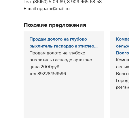
Тел: (86160) 5-04-69, 8-909-465-68-58
E-mail:nppamr@mail.ru
Похожие предложения
Продам долото на глубоко
Компа
рыхлитель гаспардо артиглео...
сельх
Продам долото на глубоко
Волго
рыхлитель гаспардо артиглео
Компа
цена 2000руб.
сельх
тел 89228459596
Волго
Горо
(8446