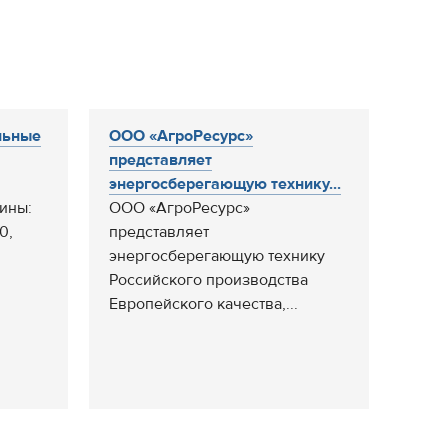
льные
ООО «АгроРесурс»
представляет
энергосберегающую технику...
ины:
ООО «АгроРесурс»
0,
представляет
энергосберегающую технику
Российского производства
Европейского качества,...