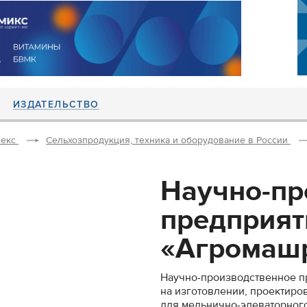
ИЗДАТЕЛЬСТВО
екс
Сельхозпродукция, техника и оборудование в России
Научно-пр
предприят
«Агромашр
Научно-производственное п
на изготовлении, проектиро
для мельнично-элеваторного