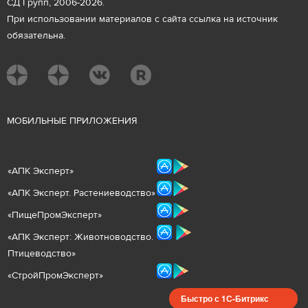
СД Групп, 2006-2026.
При использовании материалов с сайта ссылка на источник
обязательна.
М
ОБИЛЬНЫЕ ПРИЛОЖЕНИЯ
«
АПК Эксперт
»
«
АПК Эксперт. Растениеводст
во
»
«ПищеПромЭксперт»
«
А
ПК Эксперт: Животнов
одство.
Птицеводство»
«СтройПромЭксперт»
Быстро с 1С-Битрикс