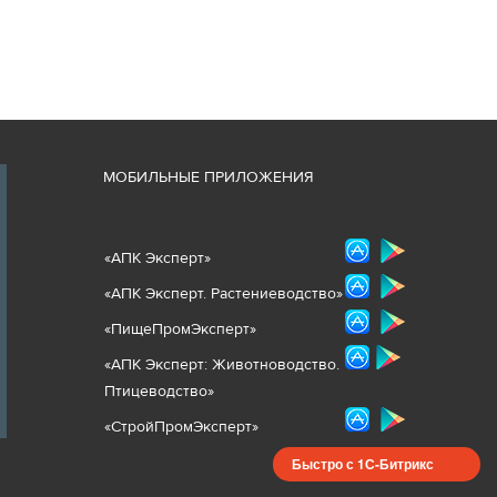
М
ОБИЛЬНЫЕ ПРИЛОЖЕНИЯ
«
АПК Эксперт
»
«
АПК Эксперт. Растениеводст
во
»
«ПищеПромЭксперт»
«
А
ПК Эксперт: Животнов
одство.
Птицеводство»
«СтройПромЭксперт»
Быстро с 1С-Битрикс