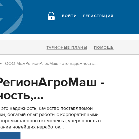
ВОЙТИ
РЕГИСТРАЦИЯ
ТАРИФНЫЕ ПЛАНЫ
ПОМОЩЬ
ООО МежРегионАгроМаш - это надёжность,...
егионАгроМаш -
ость,...
это надёжность, качество поставляемой
ки, богатый опыт работы с корпоративными
ропромышленного комплекса, уверенность в
ание новейших наработок...