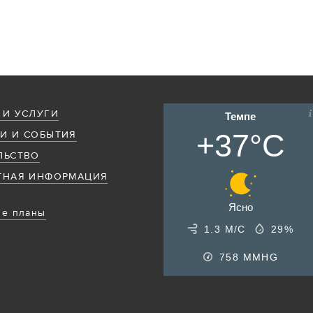
 И УСЛУГИ
Темпе
+37°C
И И СОБЫТИЯ
ЛЬСТВО
ТНАЯ ИНФОРМАЦИЯ
Ясно
е планы
1.3 М/С
29%
758
MMHG