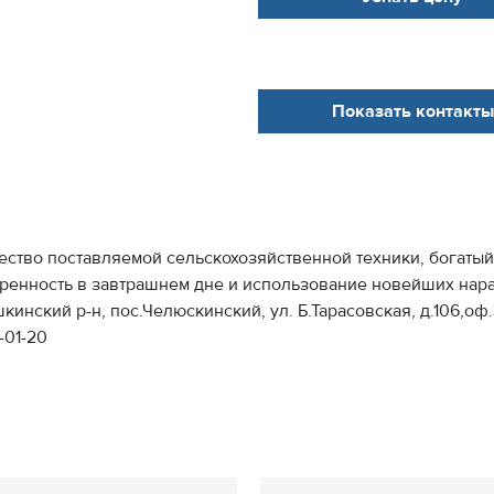
Показать контакты
ство поставляемой сельскохозяйственной техники, богатый
енность в завтрашнем дне и использование новейших нараб
нский р-н, пос.Челюскинский, ул. Б.Тарасовская, д.106,оф.
-01-20