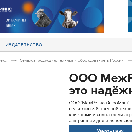
ИЗДАТЕЛЬСТВО
екс
Сельхозпродукция, техника и оборудование в России
ООО МежР
это надёжн
ООО "МежРегионАгроМаш" - 
сельскохозяйственной техни
клиентами и компаниями аг
завтрашнем дне и использов
Узнать цену