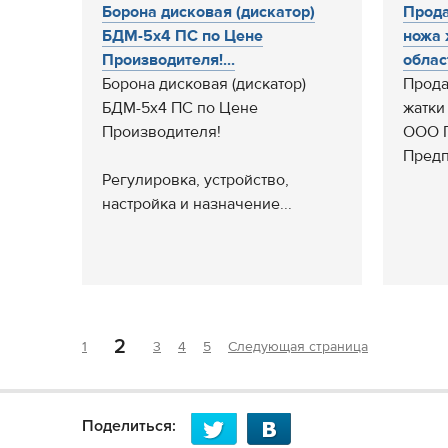
Борона дисковая (дискатор)
Прода
БДМ-5х4 ПС по Цене
ножа 
Производителя!...
област
Борона дисковая (дискатор)
Прода
БДМ-5х4 ПС по Цене
жатки
Производителя!
ООО 
Предп
Регулировка, устройство,
настройка и назначение...
2
1
3
4
5
Следующая страница
Поделиться: