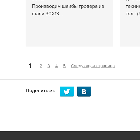
Производим шайбы гровера из
техни
стали 30Х13...
тел.: 
1
2
3
4
5
Следующая страница
Поделиться: