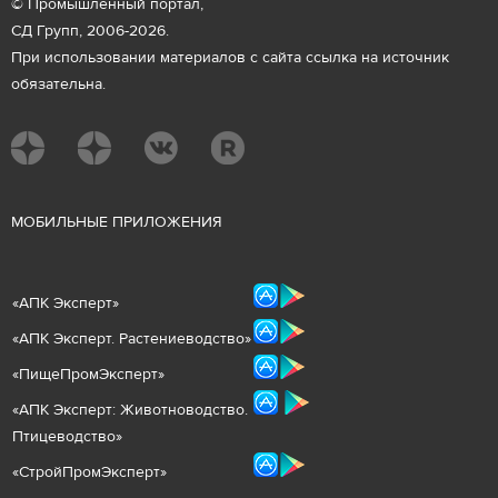
© Промышленный портал,
СД Групп, 2006-2026.
При использовании материалов с сайта ссылка на источник
обязательна.
М
ОБИЛЬНЫЕ ПРИЛОЖЕНИЯ
«
АПК Эксперт
»
«
АПК Эксперт. Растениеводст
во
»
«ПищеПромЭксперт»
«
А
ПК Эксперт: Животнов
одство.
Птицеводство»
«СтройПромЭксперт»