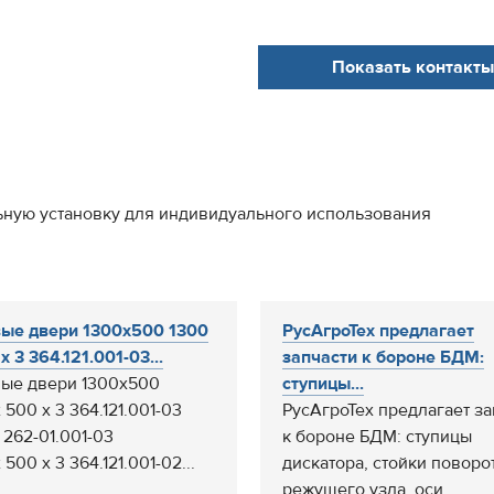
Показать контакты
ьную установку для индивидуального использования
ые двери 1300х500 1300
РусАгроТех предлагает
х 3 364.121.001-03...
запчасти к бороне БДМ:
ые двери 1300х500
ступицы...
 500 х 3 364.121.001-03
РусАгроТех предлагает за
 262-01.001-03
к бороне БДМ: ступицы
 500 х 3 364.121.001-02...
дискатора, стойки поворо
режущего узла, оси...