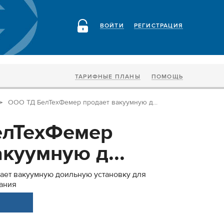
ВОЙТИ
РЕГИСТРАЦИЯ
ТАРИФНЫЕ ПЛАНЫ
ПОМОЩЬ
ООО ТД БелТехФемер продает вакуумную д...
елТехФемер
куумную д...
ает вакуумную доильную установку для
ания