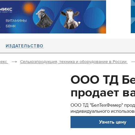
ИЗДАТЕЛЬСТВО
екс
Сельхозпродукция, техника и оборудование в России
ООО ТД Б
продает ва
ООО ТД "БелТехФемер" прод
индивидуального использов
Узнать цену