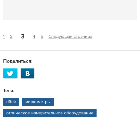
3
1
2
4
5
Следующая страница
Поделиться:
Теги:
riftek
миркометры
отпическое измерительное оборудование