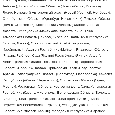
Край (Барнаул, Камень-на-Оби), Ивановская Область (Иваново,
Тейково), Новосибирская Область (Новосибирск, Искитим),
Ямало-Ненецкий Автономный округ (Новый Уренгой, Ноябрьск),
Оренбургская Область (Оренбург, Новотроицк), Томская Область
(Томск, Стрежевой), Московская Область (Видное, Лобня),
Дагестан Республика (Махачкала, Дагестанские Огни),
Тамбовская Область (Тамбов, Кирсанов), Калмыкия Республика
(Элиста, Лагань), Ставропольский Край (Ставрополь,
Изобильный), Адыгея Республика (Майкоп), Рязанская Область
(Рязань, Рыбное), Саха (Якутия) Республика (Якутск, Алдан),
Ленинградская Область (Волхов, Приозерск), Воронежская
Область (Воронеж, Калач), Приморский Край (Владивосток,
Артем), Волгоградская Область (Волгоград, Палласовка), Хакасия
Республика (Абакан, Черногорск), Орловская Область (Орёл,
Мценск), Ростовская Область (Ростов-на-Дону, Сальск), Татарстан
Республика (Казань, Чистополь), Вологодская Область (Вологда,
Бабаево), Белгородская Область (Белгород, Губкин), Карачаево-
Черкесская Республика (Черкесск, Усть-Джегута), Ульяновская
Область (Ульяновск, Барыш), Мордовия Республика (Саранск,