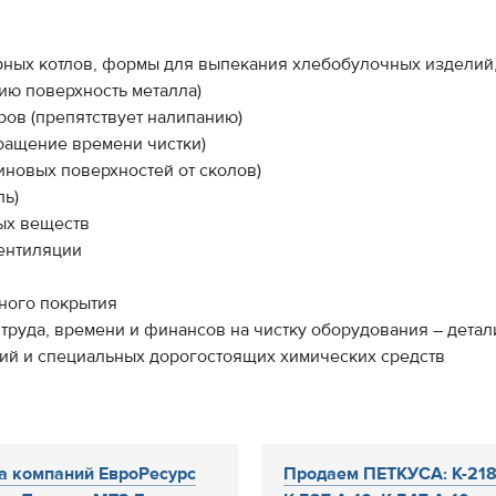
арных котлов, формы для выпекания хлебобулочных изделий
нию поверхность металла)
ров (препятствует налипанию)
кращение времени чистки)
иновых поверхностей от сколов)
ль)
ых веществ
ентиляции
рного покрытия
руда, времени и финансов на чистку оборудования – детал
ний и специальных дорогостоящих химических средств
а компаний ЕвроРесурс
Продаем ПЕТКУСА: К-218