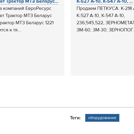
ет Трактор МТЗ Беларус...
К-527 А-10, К-547 А-10, ...
а компаний ЕвроРесурс
Продаем ПЕТКУСА: К-218 
ет Трактор МТЗ Беларус
К-527 А-10, К-547 А-10,
Трактор МТЗ Беларус 1221
236;545,522, ЗЕРНОМЕТА
тся к тя...
ЗМ-60, ЗМ-30; ЗЕРНОПОГ.
Теги:
оборудование