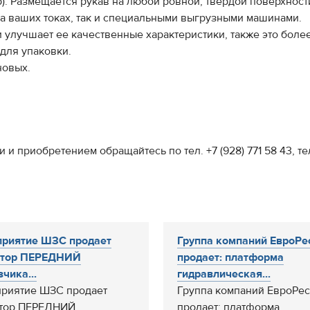
. Размещается рукав на любой ровной, твердой поверхност
 ваших токах, так и специальными выгрузными машинами.
улучшает ее качественные характеристики, также это боле
для упаковки.
новых.
приобретением обращайтесь по тел. +7 (928) 771 58 43, тел/ф
риятие ШЗС продает
Группа компаний ЕвроРе
ктор ПЕРЕДНИЙ
продает: платформа
зчика...
гидравлическая...
риятие ШЗС продает
Группа компаний ЕвроРес
ктор ПЕРЕДНИЙ
продает: платформа