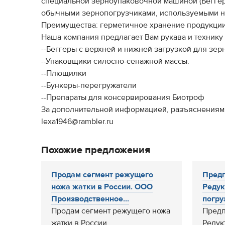
специальной зерноупаковочной машиной (Беггер)
обычными зернопогрузчиками, используемыми на
Преимущества: герметичное хранение продукции 
Наша компания предлагает Вам рукава и технику 
--Беггеры с верхней и нижней загрузкой для зер
--Упаковщики силосно-сенажной массы.
--Плющилки
--Бункеры-перегружатели
--Препараты для консервирования Биотроф
За дополнительной информацией, разъяснениями и 
lexa1946@rambler.ru
Похожие предложения
Продам сегмент режущего
Предп
ножа жатки в России. ООО
Реду
Производственное...
погру
Продам сегмент режущего ножа
Предп
жатки в России.
Реду