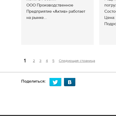
ООО Производственное
погру
Предприятие «Актив» работает
Состо
на рынке...
Цена: 
Подро
1
2
3
4
5
Следующая страница
Поделиться: