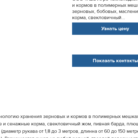
и кормов в полимерных мешк
зерновых, бобовых, маслени
корма, свекловичный...
Узнать цену
Показать контакты
нологию хранения зерновых и кормов в полимерных мешках-
ые и сенажные корма, свекловичный жом, пивная барда, пл
иаметр рукава от 1,8 до 3 метров, длинна от 60 до 150 метр