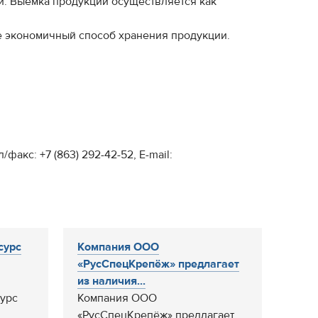
и. Выемка продукции осуществляется как
е экономичный способ хранения продукции.
акс: +7 (863) 292-42-52, E-mail:
сурс
Компания ООО
«РусСпецКрепёж» предлагает
из наличия...
урс
Компания ООО
«РусСпецКрепёж» предлагает