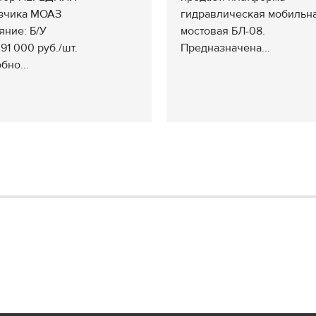
зчика МОАЗ
гидравлическая мобильн
яние: Б/У
мостовая БЛ-08.
91 000 руб./шт.
Предназначена...
бно...