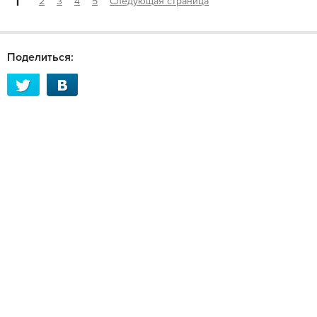
1
2
3
4
5
Следующая страница
Поделиться: