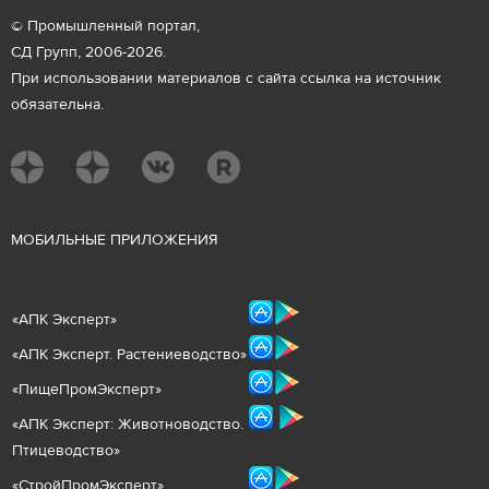
© Промышленный портал,
СД Групп, 2006-2026.
При использовании материалов с сайта ссылка на источник
обязательна.
М
ОБИЛЬНЫЕ ПРИЛОЖЕНИЯ
«
АПК Эксперт
»
«
АПК Эксперт. Растениеводст
во
»
«ПищеПромЭксперт»
«
А
ПК Эксперт: Животнов
одство.
Птицеводство»
«СтройПромЭксперт»