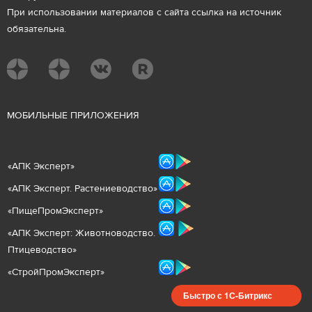
При использовании материалов с сайта ссылка на источник
обязательна.
М
ОБИЛЬНЫЕ ПРИЛОЖЕНИЯ
«
АПК Эксперт
»
«
АПК Эксперт. Растениеводст
во
»
«ПищеПромЭксперт»
«
А
ПК Эксперт: Животнов
одство.
Птицеводство»
«СтройПромЭксперт»
Быстро с 1С-Битрикс