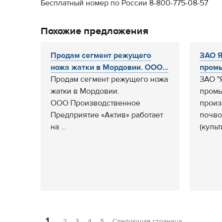
Бесплатный номер по России 8-800-775-08-57
Похожие предложения
Продам сегмент режущего
ЗАО Я
ножа жатки в Мордовии. ООО...
промы
Продам сегмент режущего ножа
ЗАО "
жатки в Мордовии.
промы
ООО Производственное
произ
Предприятие «Актив» работает
почво
на ...
(культ
1
2
3
4
5
Следующая страница