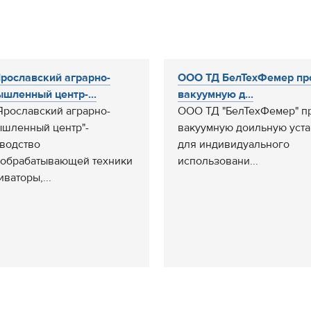
рославский аграрно-
ООО ТД БелТехФемер пр
шленный центр-...
вакуумную д...
Ярославский аграрно-
ООО ТД "БелТехФемер" п
шленный центр"-
вакуумную доильную уст
водство
для индивидуального
обрабатывающей техники
использовани...
иваторы,...