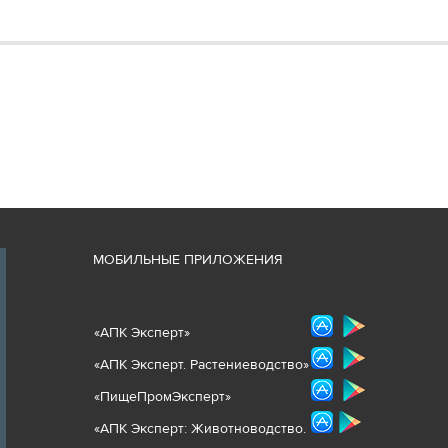
М
ОБИЛЬНЫЕ ПРИЛОЖЕНИЯ
«
АПК Эксперт
»
«
АПК Эксперт. Растениеводст
во
»
«ПищеПромЭксперт»
«
А
ПК Эксперт: Животнов
одство.