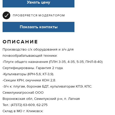
Узнать цену
ПРОВЕРЯЕТСЯ МОДЕРАТОРОМ
Показать контакты
ОПИСАНИЕ
Производство с/х оборудования и з/ч для
почвообрабатывающей техники:
-Плуги общего назначения (ПЛН 3-35, 4-35, 5-35; ПНЛ-8-40)
Сертифицированы. Гарантия 2 года.
-Культиваторы (КРН-5,6; КТ-3,9).
-Секции КРН; окучники КОН 2,8.
-З/ч к: плугам, боронам БДТ, культиваторам КПЭ, КПС.
Семилукиагроснаб ООО
Воронежская обл, Семилукский р-н, п. Латная
Тел.: (47372) 63-609, 62-275
Склад в МО г. Климовск: