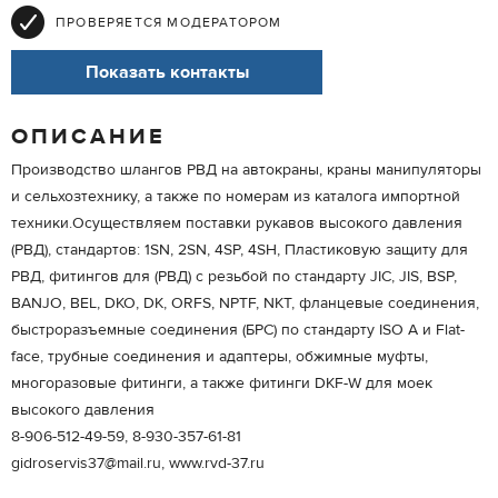
ПРОВЕРЯЕТСЯ МОДЕРАТОРОМ
Показать контакты
ОПИСАНИЕ
Производство шлангов РВД на автокраны, краны манипуляторы
и сельхозтехнику, а также по номерам из каталога импортной
техники.Осуществляем поставки рукавов высокого давления
(РВД), стандартов: 1SN, 2SN, 4SP, 4SH, Пластиковую защиту для
РВД, фитингов для (РВД) с резьбой по стандарту JIC, JIS, BSP,
BANJO, BEL, DKO, DK, ORFS, NPTF, NKT, фланцевые соединения,
быстроразъемные соединения (БРС) по стандарту ISO A и Flat-
face, трубные соединения и адаптеры, обжимные муфты,
многоразовые фитинги, а также фитинги DKF-W для моек
высокого давления
8-906-512-49-59, 8-930-357-61-81
gidroservis37@mail.ru, www.rvd-37.ru